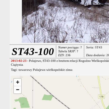
Numer pociągu:
?
Seria:
ST43
ST43-100
Tabela SRJP:
?
D29:
236
Data dodania:
2
2013-02-23
- Połajewo, ST43-100 z bruttem relacji Rogoźno Wielkopolsk
Ciążynia.
Tagi:
towarowy
Połajewo
wielkopolskie
zima
+
−