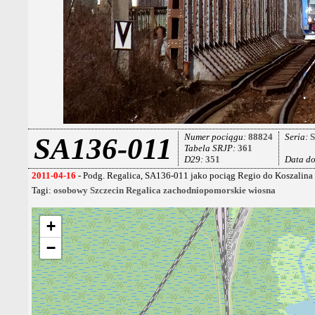
Numer pociągu:
88824
Seria:
SA136-011
Tabela SRJP:
361
D29:
351
Data d
2011-04-16
- Podg. Regalica, SA136-011 jako pociąg Regio do Koszalina z
Tagi:
osobowy
Szczecin Regalica
zachodniopomorskie
wiosna
+
−