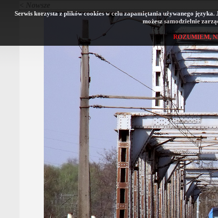
< Nowsze
Serwis korzysta z plików cookies w celu zapamiętania używanego języka. Jeś
możesz samodzielnie zarząd
ROZUMIEM, N