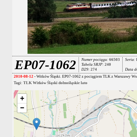
Numer pociągu:
66503
Seria:
EP07-1062
Tabela SRJP:
240
D29:
274
Data d
2010-08-12
- Witków Śląski. EP07-1062 z pociągiem TLK z Warszawy Wsc
Tagi:
TLK
Witków Śląski
dolnośląskie
lato
+
−