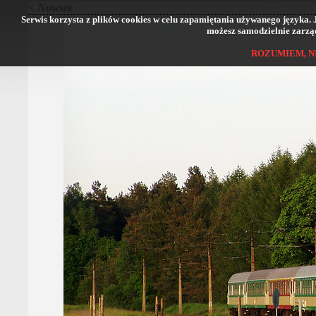
< Nowsze
Serwis korzysta z plików cookies w celu zapamiętania używanego języka. Jeś
możesz samodzielnie zarząd
ROZUMIEM, N