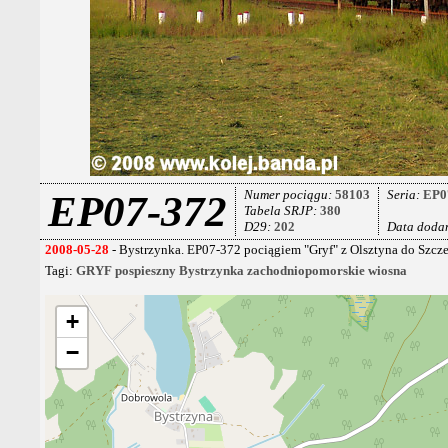
Numer pociągu:
58103
Seria:
EP0
EP07-372
Tabela SRJP:
380
D29:
202
Data doda
2008-05-28
- Bystrzynka. EP07-372 pociągiem "Gryf" z Olsztyna do Szcze
Tagi:
GRYF
pospieszny
Bystrzynka
zachodniopomorskie
wiosna
+
−