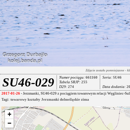
Zdjęcie zostało pomniejszone - kl
Numer pociągu:
661160
Seria:
SU46
SU46-029
Tabela SRJP:
255
D29:
274
Data dodania:
2
2017-01-26
- Jerzmanki, SU46-029 z pociągiem towarowym relacji Węgliniec-Su
Tagi:
towarowy
kształty
Jerzmanki
dolnośląskie
zima
+
−