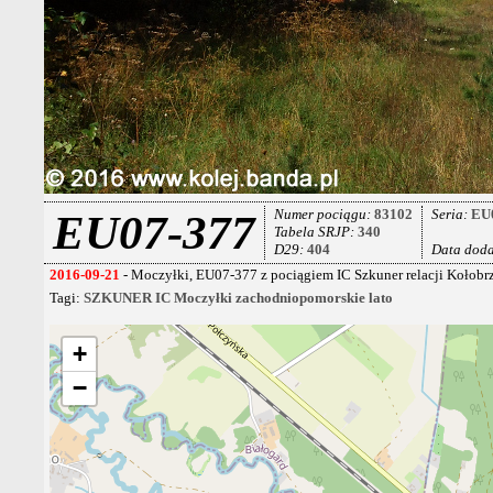
Numer pociągu:
83102
Seria:
EU
EU07-377
Tabela SRJP:
340
D29:
404
Data dod
2016-09-21
- Moczyłki, EU07-377 z pociągiem IC Szkuner relacji Kołobr
Tagi:
SZKUNER
IC
Moczyłki
zachodniopomorskie
lato
+
−