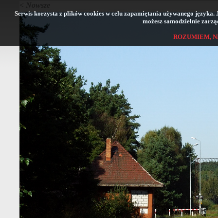
< Nowsze
Serwis korzysta z plików cookies w celu zapamiętania używanego języka. Jeś
możesz samodzielnie zarząd
ROZUMIEM, N